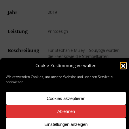
Jahr
2019
Leistung
Printdesign
Beschreibung
Für Stephanie Muley – Soulyoga wurden
die Flyer sowie die Stempelkarten
erstellt.
Cookie-Zustimmung verwalten
Wir verwenden Cookies, um unsere Website und unseren Service zu
optimieren.
PROJEKT
SCREENSHOTS
Cookies akzeptieren
Ablehnen
Einstellungen anzeigen