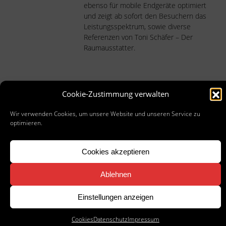
ebenso für mobile Endgeräte optimiert
und zeigt ab sofort den Besuchern das
Leistungsspektrum, sowie diverse
Referenzen von Toni Schäfer – Der
Raumausstatter.
PROJEKT
SCREENSHOTS
Cookie-Zustimmung verwalten
Wir verwenden Cookies, um unsere Website und unseren Service zu
optimieren.
Cookies akzeptieren
Ablehnen
Einstellungen anzeigen
Cookies
Datenschutz
Impressum